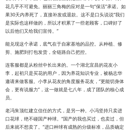
花几乎不可避免。丽丽三角梅的应对是一句“保活”承诺。如
果30天内养死了，直接补发或退款。这不是口头说说“我们
是实际也这样做的，所以才积累了一些老顾客，口碑好了
以后他们又给我们宣传。”
能兑现这个承诺，底气在于自家基地的品控。从种植、修
剪、施肥到打包发货，全链路自己把控。
连客服都是从粉丝中长出来的。一个湖北宜昌的花友小
李，起初只是买花的用户，因为养花知识专业，被杨志华
邀请来做客服。小李从花友的角度服务花友，“更能切身体
会，更有说服力”，这一做就是七八年，成了团队的核心成
员。
老冯朱顶红建立信任的方式，是另一种。小冯坚持只卖进
口花球，绝不碰国产种球。“国产的我也买过，也卖过，但
后来就不想卖了。”进口种球有成熟的分级标准，品质确定