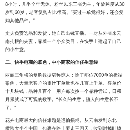
8小时，几乎全年无休。粉丝以东三省为主，年龄跨度从30
岁到60岁，老客复购占比很高。“买过一单觉得好，还会复
购其他品种。”
丈夫负责选品和发货，她自己出镜直播。一对从外省来云
南扎根的夫妻，靠着一个小众类目，在快手上建起了自己
的小生意。
二、快手电商的底色，中小商家的信任生意经
丽丽三角梅的复购数据堪称惊人：除了那位7000单的极端
案例，大量老客户的累计下单量也在几百上千单。客单价
十几块钱，品种几百个，用户每次换一个品种尝试，日积
月累就成了可观的数字。“长久的生意，骗人的生意长不
了。”
花卉电商最大的信任难题是运输损耗。从云南发到东北，
横跨大半个中国，包裹在路上要走三四天，收到时掉叶掉