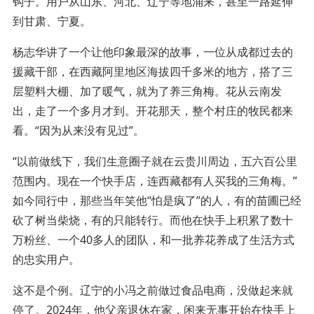
钩子。用户从山东、河北、辽宁等地涌来，甚至一路延伸
到甘肃、宁夏。
杨志华讲了一个让他印象最深的故事，一位从成都过去的
援藏干部，在西藏阿里地区海拔四千多米的地方，搭了三
层塑料大棚、加了暖气，就为了养三角梅。花从云南发
出，走了一个多月才到。开花那天，整个村庄的牧民都来
看。“因为从来没有见过”。
“以前做线下，我们生意圈子就在云贵川周边，五六百公里
范围内。现在一个快手店，连西藏都有人买我的三角梅。”
如今同行中，那些当年笑他“怕是疯了”的人，有的苗圃已经
砍了树当柴烧，有的只能转行。而他在快手上积累了数十
万粉丝、一个40多人的团队，和一批养花养成了生活方式
的忠实用户。
这不是个例。辽宁的小冯之前做过食品电商，没做起来就
停了。2024年，他父亲退休在家，闲来无事开始在快手上