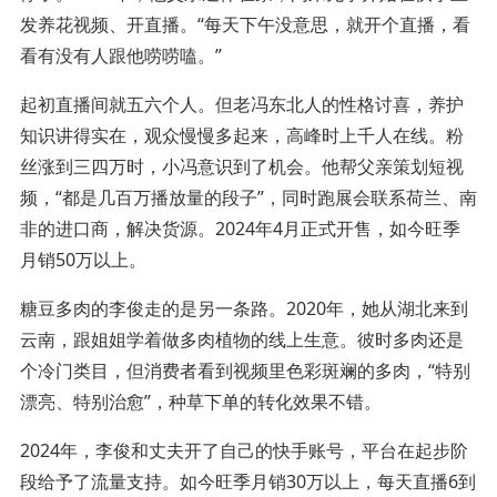
发养花视频、开直播。“每天下午没意思，就开个直播，看
看有没有人跟他唠唠嗑。”
起初直播间就五六个人。但老冯东北人的性格讨喜，养护
知识讲得实在，观众慢慢多起来，高峰时上千人在线。粉
丝涨到三四万时，小冯意识到了机会。他帮父亲策划短视
频，“都是几百万播放量的段子”，同时跑展会联系荷兰、南
非的进口商，解决货源。2024年4月正式开售，如今旺季
月销50万以上。
糖豆多肉的李俊走的是另一条路。2020年，她从湖北来到
云南，跟姐姐学着做多肉植物的线上生意。彼时多肉还是
个冷门类目，但消费者看到视频里色彩斑斓的多肉，“特别
漂亮、特别治愈”，种草下单的转化效果不错。
2024年，李俊和丈夫开了自己的快手账号，平台在起步阶
段给予了流量支持。如今旺季月销30万以上，每天直播6到