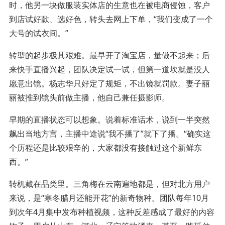
时，他另一块做服装实体店的生意也在被电商侵蚀，客户
到店试好款、选好色，转头去网上下单，“我们变成了一个
大号的试衣间。”
转型的起步极其艰难。最早开了淘宝店，量做不起来；后
来快手直播兴起，团队决定试一试，但第一道坎就是没人
愿意出镜。杨志华只好定了规矩，不出镜就罚款。妻子丽
丽被推到镜头前做主播，他自己兼任摄影师。
早期的直播状态可以想象。说着标准话术，说到一半突然
飙出当地方言，主播中途说“我不播了”就下了播。“确实这
个历程还是比较艰辛的，大家都没有接触过这个新鲜东
西。”
转机藏在品类里。三角梅在云南遍地都是，但对北方用户
来说，是“寒冬腊月还能开花”的新奇物种。团队每年10月
到次年4月集中发布种植视频，这种反差感成了最好的内容