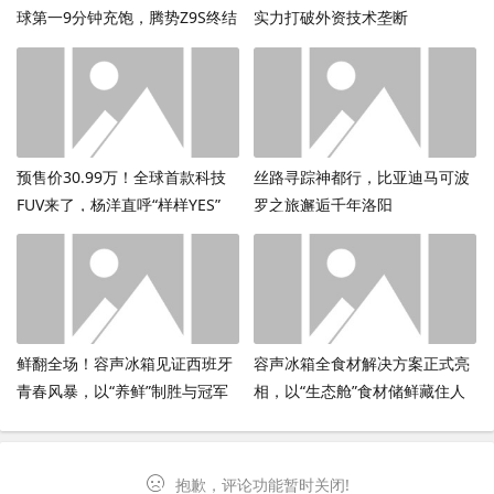
球第一9分钟充饱，腾势Z9S终结
实力打破外资技术垄断
续航焦虑
预售价30.99万！全球首款科技
丝路寻踪神都行，比亚迪马可波
FUV来了，杨洋直呼“样样YES”
罗之旅邂逅千年洛阳
鲜翻全场！容声冰箱见证西班牙
容声冰箱全食材解决方案正式亮
青春风暴，以“养鲜”制胜与冠军
相，以“生态舱”食材储鲜藏住人
共鸣
间烟火气
抱歉，评论功能暂时关闭!