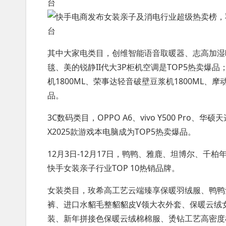
其中大家电类目，创维智能语音取暖器、志高加湿
毯、美的锐静II代大3P柜机空调是TOP5热卖爆
机1800ML、荣事达轻音破壁豆浆机1800ML、
品。
3C数码类目，OPPO A6、vivo Y500 Pro、华硕
X2025款游戏本电脑成为TOP5热卖爆品。
12月3日-12月17日，鸭鸭、雅鹿、坦博尔、
快手女装亲子行业TOP 10热销品牌。
女装类目，玫希高工艺云端臻享保暖羽绒服、鸭鸭
裤、进口水貂毛整貂貂皮V领大衣外套、保暖云绒
装、新年拼接色保暖云绒棉棉服、烫钻工艺高密度棉