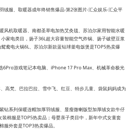
暖风机取暖器、南都圣草电加热艾灸毯、苏泊尔家用智能水暖
品；小家电类目，扬子36L超大容量智能空气炸锅、扬子破壁豆浆
摩动鸳鸯电火锅6L、苏泊尔新款蓝钻球釜电饭煲是TOP5热卖爆
天选6Pro游戏笔记本电脑、iPhone 17 Pro Max、机械革命极光
千柏年、高梵、巴拉巴拉、雪中飞、红豆、特步儿童、袋鼠妈妈成为
紫钻系列保暖连帽加厚羽绒服、显瘦微喇版型加厚绒女款牛仔
女装棉服是TOP5热卖品；母婴亲子类目中，新年中式女童套
服外套是TOP3热卖爆品。