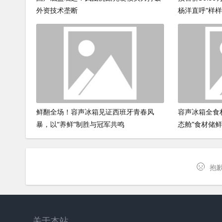
外资技术垄断
杨洋直呼“样样Y
鲜翻全场！容声冰箱见证西班牙青春风
容声冰箱全食
暴，以“养鲜”制胜与冠军共鸣
态舱”食材储
抱歉
关于本站