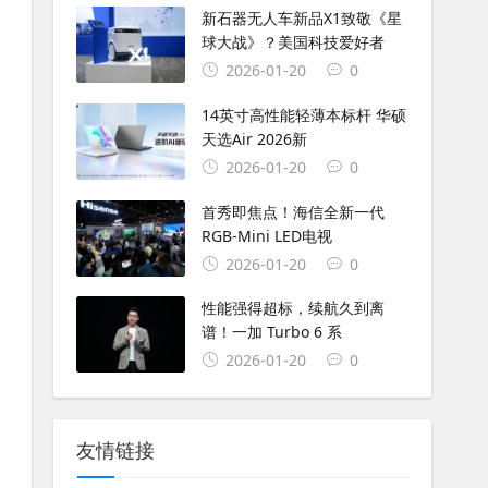
新石器无人车新品X1致敬《星
球大战》？美国科技爱好者
2026-01-20
0
14英寸高性能轻薄本标杆 华硕
天选Air 2026新
2026-01-20
0
首秀即焦点！海信全新一代
RGB-Mini LED电视
2026-01-20
0
性能强得超标，续航久到离
谱！一加 Turbo 6 系
2026-01-20
0
友情链接