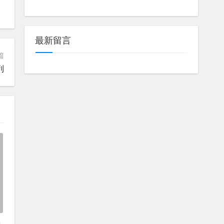
最新留言
篇
列
邂