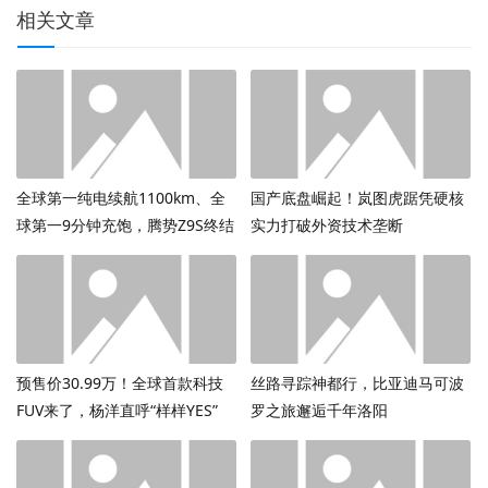
相关文章
全球第一纯电续航1100km、全
国产底盘崛起！岚图虎踞凭硬核
球第一9分钟充饱，腾势Z9S终结
实力打破外资技术垄断
续航焦虑
预售价30.99万！全球首款科技
丝路寻踪神都行，比亚迪马可波
FUV来了，杨洋直呼“样样YES”
罗之旅邂逅千年洛阳