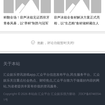
鲜翻全场！容声冰箱见证西班牙
容声冰箱全食材解决方案正式亮
青春风暴，以“养鲜”制胜与冠军
相，以“生态舱”食材储鲜藏住人
共鸣
间烟火气
抱歉，评论功能暂时关闭!
关于本站
汇众娱乐资讯游戏app,汇众平台信息发布平台,民生服务平台。汇众
娱乐关注重点社会热点、财经焦点,汇众平台致力于做最好内容的网
站,为读者提供丰富有价值的资讯服务。
Copyright © 2026 本站由 汇众平台
汇众娱乐
强力驱动
川ICP备8746554-
1号