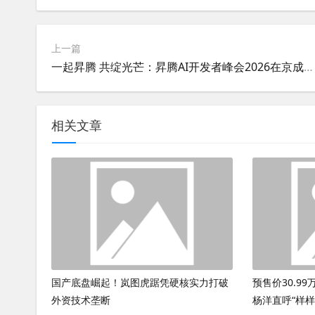
上一篇
一起昇腾 共绽光芒：昇腾AI开发者峰会2026在京成功举办
相关文章
国产底盘崛起！岚图虎踞凭硬核实力打破
预售价30.9
外资技术垄断
杨洋直呼“样样Y