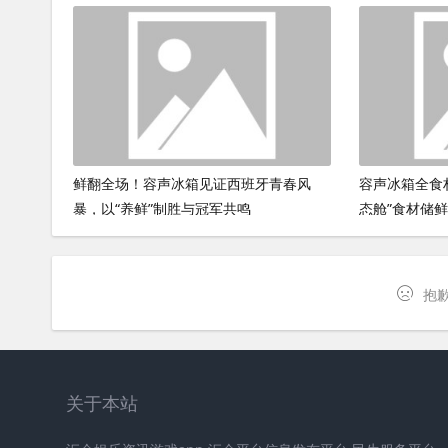
鲜翻全场！容声冰箱见证西班牙青春风
容声冰箱全食
暴，以“养鲜”制胜与冠军共鸣
态舱”食材储
抱歉
关于本站