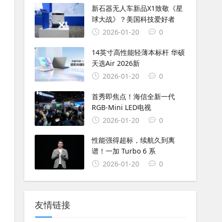
新石器无人车新品X1致敬《星
球大战》？美国科技爱好者
2026-01-20
0
14英寸高性能轻薄本标杆 华硕
天选Air 2026新
2026-01-20
0
首秀即焦点！海信全新一代
RGB-Mini LED电视
2026-01-20
0
性能强得超标，续航久到离
谱！一加 Turbo 6 系
2026-01-20
0
友情链接