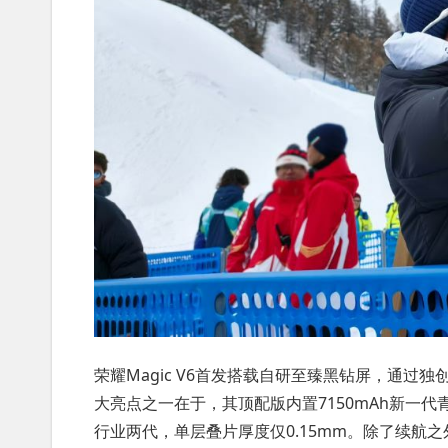
荣耀Magic V6首发搭载自研至臻黑钻屏，通
大亮点之一在于，其顶配版内置7150mAh新一代青
行业两代，单层叠片厚度仅0.15mm。除了续航之