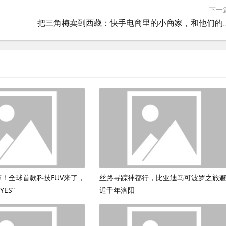
下一
把三角梅卖到西藏：快手电
9万！全球首款科技FUV来了，
丝路寻踪神都行，比亚迪马可波罗之旅
ES”
逅千年洛阳