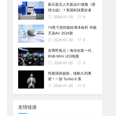
新石器无人车新品X1致敬《星
球大战》？美国科技爱好者
2026-01-20
0
14英寸高性能轻薄本标杆 华硕
天选Air 2026新
2026-01-20
0
首秀即焦点！海信全新一代
RGB-Mini LED电视
2026-01-20
0
性能强得超标，续航久到离
谱！一加 Turbo 6 系
2026-01-20
0
友情链接