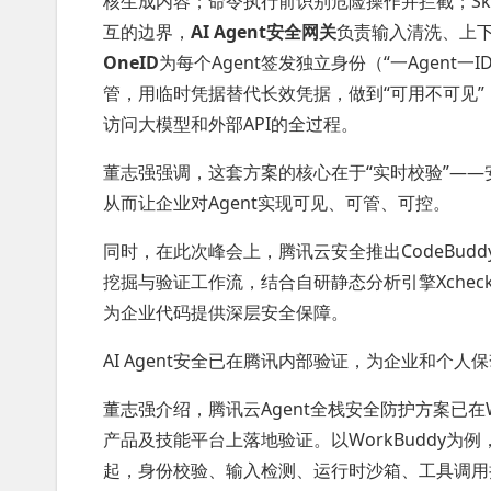
核生成内容；命令执行前识别危险操作并拦截；Ski
互的边界，
AI Agent安全网关
负责输入清洗、上
OneID
为每个Agent签发独立身份（“一Agent
管，用临时凭据替代长效凭据，做到“可用不可见”
访问大模型和外部API的全过程。
董志强强调，这套方案的核心在于“实时校验”——
从而让企业对Agent实现可见、可管、可控。
同时，在此次峰会上，腾讯云安全推出CodeBuddy 
挖掘与验证工作流，结合自研静态分析引擎Xchec
为企业代码提供深层安全保障。
AI Agent安全已在腾讯内部验证，为企业和个人
董志强介绍，腾讯云Agent全栈安全防护方案已在WorkB
产品及技能平台上落地验证。以WorkBuddy
起，身份校验、输入检测、运行时沙箱、工具调用