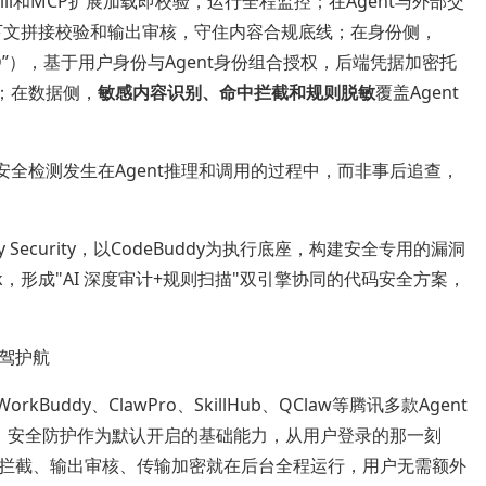
ll和MCP扩展加载即校验，运行全程监控；在Agent与外部交
下文拼接校验和输出审核，守住内容合规底线；在身份侧，
一ID”），基于用户身份与Agent身份组合授权，后端凭据加密托
；在数据侧，
敏感内容识别、命中拦截和规则脱敏
覆盖Agent
安全检测发生在Agent推理和调用的过程中，而非事后追查，
Security，以CodeBuddy为执行底座，构建安全专用的漏洞
k，形成"AI 深度审计+规则扫描"双引擎协同的代码安全方案，
保驾护航
uddy、ClawPro、SkillHub、QClaw等腾讯多款Agent
为例，安全防护作为默认开启的基础能力，从用户登录的那一刻
拦截、输出审核、传输加密就在后台全程运行，用户无需额外