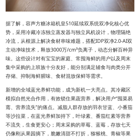
据了解，容声方糖冰箱机皇510延续双系统双净化核心优
势，采用冷藏冷冻独立蒸发器与独立风机设计，物理隔绝
冷流，从根源上解决食材串味难题，搭配IDP双净2.0-AI双
主动净味技术，释放3000万/cm³负离子，动态分解百种异
味。这些设计对有宝宝的家庭、常囤海鲜的用户以及周末
集中采购的上班族十分友好，能分别满足辅食与肉类分开
存储、抑制海鲜腥味、食材混放保鲜等需求。
新增的全域蓝光养鲜功能，成为新机一大亮点。其冷藏区
模拟自然光合作用，有效锁住果蔬营养，解决用户“囤菜易
蔫、营养流失”的痛点。减脂人群存放的羽衣甘蓝、小番茄
等沙拉菜，在蓝光养鲜加持下，叶绿素、番茄红素等营养
不流失，生食更安心；周末采购的草莓、蓝莓，存放七天
仍像刚从果园摘下，脆嫩清甜不打折，猕猴桃、青椒等果