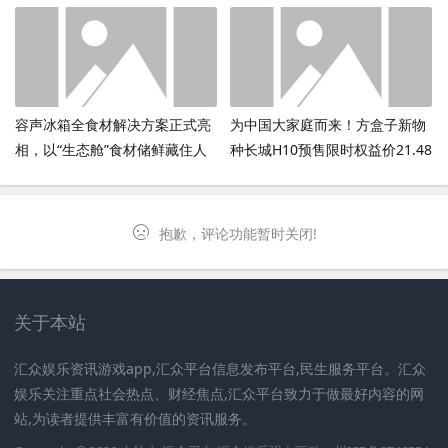
共鸣
容声冰箱全食材解决方案正式亮
为中国大家庭而来！方盒子新物
相，以“生态舱”食材储鲜藏住人
种长城H10预售限时权益价21.48
间烟火气
万元起
抱歉，评论功能暂时关闭!
关于本站
汇众娱乐资讯游戏app,汇众平台信息发布平台,民生服务平台。汇众
娱乐关注重点社会热点、财经焦点,汇众平台致力于做最好内容的网
站,为读者提供丰富有价值的资讯服务。