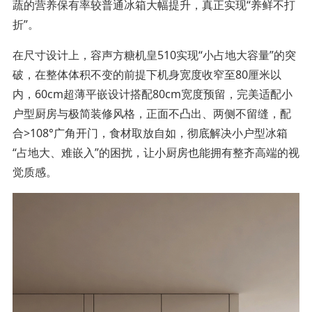
蔬的营养保有率较普通冰箱大幅提升，真正实现“养鲜不打
折”。
在尺寸设计上，容声方糖机皇510实现“小占地大容量”的突
破，在整体体积不变的前提下机身宽度收窄至80厘米以
内，60cm超薄平嵌设计搭配80cm宽度预留，完美适配小
户型厨房与极简装修风格，正面不凸出、两侧不留缝，配
合>108°广角开门，食材取放自如，彻底解决小户型冰箱
“占地大、难嵌入”的困扰，让小厨房也能拥有整齐高端的视
觉质感。