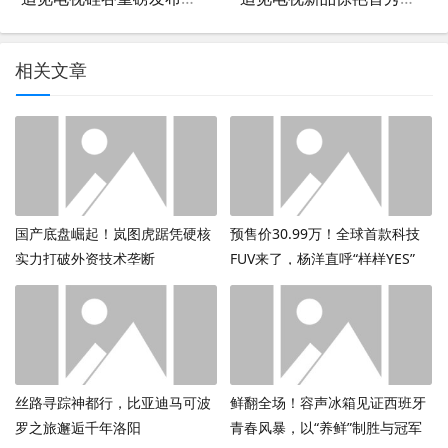
相关文章
国产底盘崛起！岚图虎踞凭硬核
预售价30.99万！全球首款科技
实力打破外资技术垄断
FUV来了，杨洋直呼“样样YES”
丝路寻踪神都行，比亚迪马可波
鲜翻全场！容声冰箱见证西班牙
罗之旅邂逅千年洛阳
青春风暴，以“养鲜”制胜与冠军