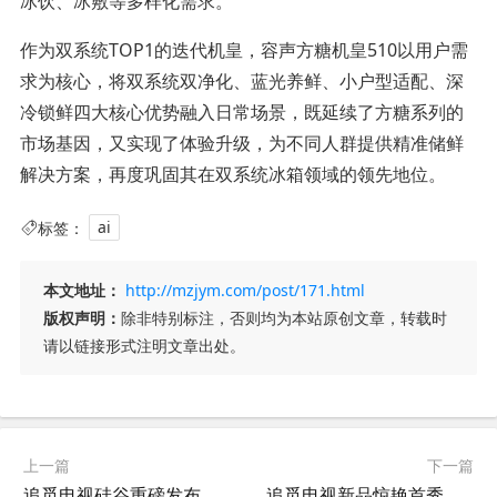
冰饮、冰敷等多样化需求。
作为双系统TOP1的迭代机皇，容声方糖机皇510以用户需
求为核心，将双系统双净化、蓝光养鲜、小户型适配、深
冷锁鲜四大核心优势融入日常场景，既延续了方糖系列的
市场基因，又实现了体验升级，为不同人群提供精准储鲜
解决方案，再度巩固其在双系统冰箱领域的领先地位。
标签：
ai
本文地址：
http://mzjym.com/post/171.html
版权声明：
除非特别标注，否则均为本站原创文章，转载时
请以链接形式注明文章出处。
上一篇
下一篇
追觅电视硅谷重磅发布变形电视新品 NielsenIQ高管站台盛赞“见证电视领域的变革时刻”
追觅电视新品惊艳首秀硅谷：多项全球首创技术重塑家庭视听体验