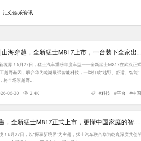
汇众娱乐资讯
从城市通勤到山海穿越，全新猛士M817上
新境界！6月27日，猛士汽车重磅年度车型——全新猛士M817在武汉正
军工越野基因，联合华为乾崑最强智能科技，一举打破“越野、舒适、智能”
将全场景越野...
026-06-30
2.4K
#
科技
#
平台
#
中国
29.99万元起售，全新猛士M817正式上市，更懂中国家庭的智野“卫士”
境！6月27日，以“探享新境界”为主题，猛士汽车联合华为乾崑深度共创