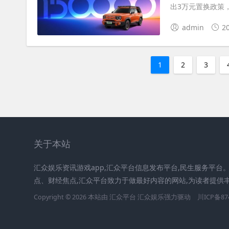
出3万元置换政策，
admin
2
1
2
3
关于本站
汇众娱乐资讯游戏app,汇众平台信息发布平台,民生服务平台
点、财经焦点,汇众平台致力于做最好内容的网站,为读者提供
Copyright © 2026 本站由 汇众平台
汇众娱乐
强力驱动
川ICP备87