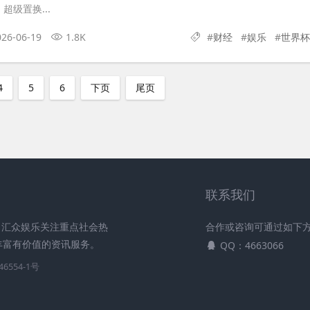
超级置换...
026-06-19
1.8K
#
财经
#
娱乐
#
世界杯
4
5
6
下页
尾页
联系我们
。汇众娱乐关注重点社会热
合作或咨询可通过如下
丰富有价值的资讯服务。
QQ：4663066
46554-1号