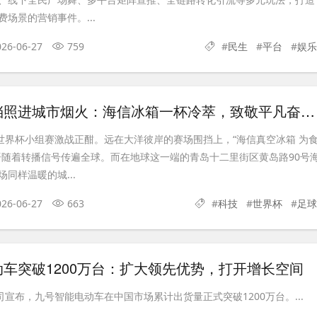
场景的营销事件。...
026-06-27
759
#
民生
#
平台
#
娱乐
当世界杯围挡照进城市烟火：海信冰箱一杯冷萃，致敬平凡奋斗者！
墨世界杯小组赛激战正酣。远在大洋彼岸的赛场围挡上，“海信真空冰箱 为
语随着转播信号传遍全球。而在地球这一端的青岛十二里街区黄岛路90号
同样温暖的城...
026-06-27
663
#
科技
#
世界杯
#
足球
车突破1200万台：扩大领先优势，打开增长空间
司宣布，九号智能电动车在中国市场累计出货量正式突破1200万台。...