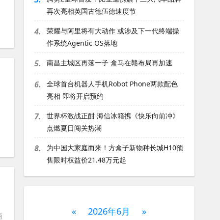
再次亮相英国古德伍德速度节
4.
荣耀与阿里将有大动作 或涉及下一代终端操
作系统Agentic OS落地
5.
南昌主城区再落一子 盒马在赣布局再加速
6.
全球首台机器人手机Robot Phone两款配色
亮相 即将开启预约
7.
世界杯激战正酣 海信冰箱携《快乐向前冲》
点燃夏日闯关热潮
8.
为中国大家庭而来！方盒子新物种长城H10预
售限时权益价21.48万元起
«
2026年6月
»
商