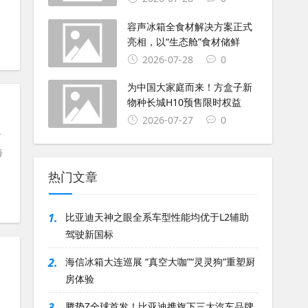
容声冰箱全食材解决方案正式
亮相，以“生态舱”食材储鲜
2026-07-28
0
为中国大家庭而来！方盒子新
物种长城H10预售限时权益
2026-07-27
0
食
海
热门文章
1.
比亚迪天神之眼全系车型性能均优于L2辅助
驾驶新国标
2.
海信冰箱大连巡展 “真空大咖”“灵灵狗”重塑厨
房体验
3.
腾势Z全球首发！比亚迪携旗下三大汽车品牌