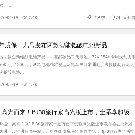
。...
026-06-19
2.4K
#
科技
#
学习
#
美国
3年质保，九号发布两款智能铅酸电池新品
出两款全新铅酸电池产品——智能碳晶二代电池、72V 35Ah专用大动力
950元、1300元，两款电池精准覆盖两轮车主日常通勤、高性能骑行两大
铅酸电池...
026-06-19
1.2K
十五万热爱，高光而来！BJ30旅行家高光版上市，全系享超级置换3万补贴6
万热爱，高光而来” BJ30旅行家十五万台下线暨高光版上市发布会在北汽株
为进一步推进越野平权，让更多家庭享受轻越野生活，BJ30旅行家全系推