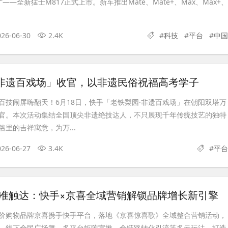
”——全新猛士M817正式上市。新车推出Mate、Mate+、Max、Max+、
026-06-30
2.4K
#
科技
#
平台
#
中国
·非遗百戏场」收官，以非遗民俗祝福高考学子
百技闹屏嗨翻天！6月18日，快手「老铁梨园·非遗百戏场」在朝阳双塔万
官。本次活动集结全国顶尖非遗绝技达人，不只展现千年传统技艺的独特
里的吉祥寓意，为万...
026-06-27
3.4K
#
平台
精准触达：快手×京喜全域营销解锁品牌增长新引擎
价购物品牌京喜携手快手平台，落地《京喜惊喜歌》全域整合营销活动，
、线下全民广场舞、多平台矩阵宣推、全链路转化引流等多元玩法，打造