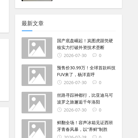
最新文章
国产底盘崛起！岚图虎踞凭硬
核实力打破外资技术垄断
2026-07-30
0
预售价30.99万！全球首款科技
FUV来了，杨洋直呼
2026-07-30
0
丝路寻踪神都行，比亚迪马可
波罗之旅邂逅千年洛阳
2026-07-30
0
鲜翻全场！容声冰箱见证西班
牙青春风暴，以“养鲜”制胜
2026-07-28
0