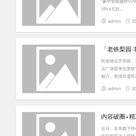
“豪华智能越野SUV
Ultra五款...
admin
2
「老铁梨园
民俗绝活齐亮相，
达广场迎来完美收
魅力，更借非遗民俗
admin
2
内容破圈+
近日，京东旗下特
依托明星达人唱跳