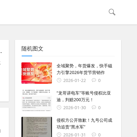
随机图文
市，一台装下全家出行向往
式
全域聚势，年货爆发，快手磁
力引擎2026年货节营销作
2026-01-22
0
“龙哥讲电车”等账号侵权比亚
迪，判赔200万元！
2026-01-30
0
侵权方公开致歉！九号公司成
功追责“黑水军”
的
2026-01-31
0