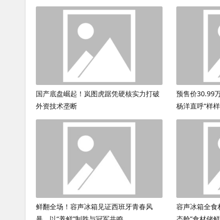
国产底盘崛起！岚图虎踞凭硬核实力打破
预售价30.9
外资技术垄断
杨洋直呼“样样Y
鲜翻全场！容声冰箱见证西班牙青春风
容声冰箱全食
暴，以“养鲜”制胜与冠军共鸣
态舱”食材储