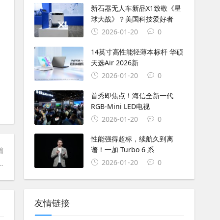
新石器无人车新品X1致敬《星
球大战》？美国科技爱好者
2026-01-20
0
14英寸高性能轻薄本标杆 华硕
天选Air 2026新
2026-01-20
0
首秀即焦点！海信全新一代
RGB-Mini LED电视
2026-01-20
0
性能强得超标，续航久到离
谱！一加 Turbo 6 系
篇
业新价值，共筑美好智能世界
2026-01-20
0
友情链接